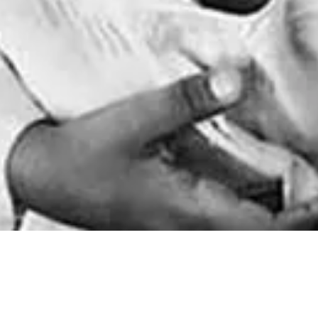
Startseite
Lieder
Musik
Komponisten
"Aragid" Tanz
Aragid Truppen