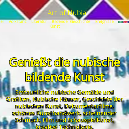
Art of Nubia
der
Volkstanz
Literatur
Bildende
Geschichte
Ereignisse
Kunst
Genießt die nubische
bildende Kunst
Erstaunliche nubische
Gemälde und
Grafiken
,
Nubische Häuser
,
Geschichte der
nubischen Kunst,
Dokumentarfilme
,
schönes Kunsthandwerk
,
scheinender
Schmuck
,
Film und Schauspielkunst
,
kreative Technologie,