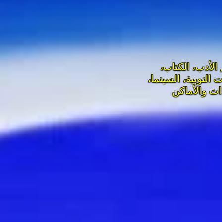
الأدب، الكتاب،
 النوبية، السينما،
اث والأماكن